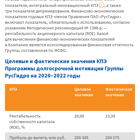
показателя, интегральный инновационный КПЭ
, а также
три показателя депремирования. Финансово-экономические
показатели годовых КПЭ членов Правления ПАО «РусГидро»
включают показатель, обязательный к использованию, согласно
указаниям Методических рекомендаций № 1388-р, —
рентабельность акционерного капитала (ROE). Базой
для вычисления финансово-экономических показателей
в Компании является консолидированная финансовая отчетность
Группы, составленная по МСФО.
Целевые и фактические значения КПЭ
Программы долгосрочной мотивации Группы
РусГидро на 2020–2022 годы
КПЭ
Целевое
Фактическое
значение
значение
Рентабельность
20,90
23,39
собственного капитала
(ROE), %
Прибыль до вычета, млн руб.
200 345
204 575