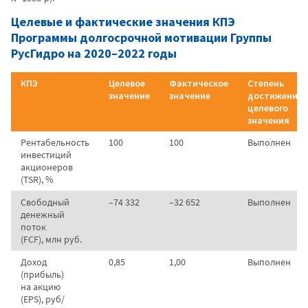
Целевые и фактические значения КПЭ
Программы долгосрочной мотивации Группы
РусГидро на 2020–2022 годы
КПЭ
Целевое
Фактическое
Степень
значение
значение
достижения
целевого
значения
Рентабельность
100
100
Выполнен
инвестиций
акционеров
(TSR), %
Свободный
–74 332
–32 652
Выполнен
денежный
поток
(FCF), млн руб.
Доход
0,85
1,00
Выполнен
(прибыль)
на акцию
(EPS), руб/