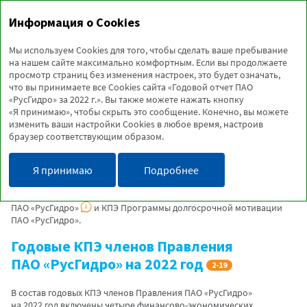
Годовой отчет
Информация о Cookies
2022
Мы используем Cookies для того, чтобы сделать ваше пребывание
на нашем сайте максимально комфортным. Если вы продолжаете
просмотр страниц без изменения настроек, это будет означать,
КЛЮЧЕВЫЕ ПОКАЗАТЕЛИ
что вы принимаете все Cookies сайта «Годовой отчет ПАО
«РусГидро» за 2022 г.». Вы также можете нажать кнопку
ЭФФЕКТИВНОСТИ
«Я принимаю», чтобы скрыть это сообщение. Конечно, вы можете
изменить ваши настройки Cookies в любое время, настроив
браузер соответствующим образом.
Система КПЭ менеджмента ПАО «РусГидро» разработана с учетом
нормативных требований и направлена на повышение
эффективности деятельности Компании и достижение
Я принимаю
Подробнее
поставленных акционерами целей. Система КПЭ менеджмента
с 2017 года включает годовые КПЭ членов Правления
ПАО «РусГидро»
и КПЭ Программы долгосрочной мотивации
ПАО «РусГидро».
Годовые КПЭ членов Правления
ПАО «РусГидро» на 2022 год
2-19
В состав годовых КПЭ членов Правления ПАО «РусГидро»
на 2022 год включены четыре финансово-экономических