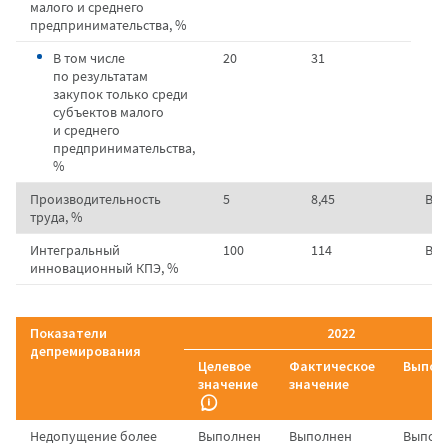
малого и среднего
предпринимательства, %
В том числе
20
31
по результатам
закупок только среди
субъектов малого
и среднего
предпринимательства,
%
Производительность
5
8,45
Вы
труда, %
Интегральный
100
114
Вы
инновационный КПЭ, %
Показатели
2022
депремирования
Целевое
Фактическое
Выпол
значение
значение
Недопущение более
Выполнен
Выполнен
Выпол