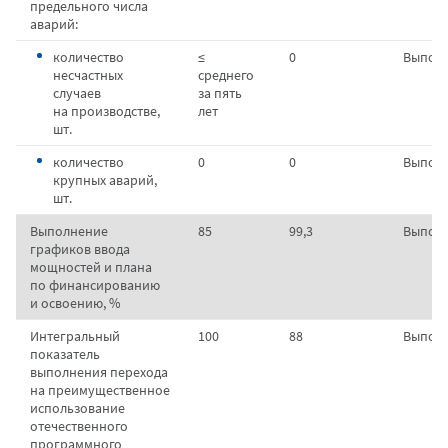
предельного числа
аварий:
количество
≤
0
Выпол
несчастных
среднего
случаев
за пять
на производстве,
лет
шт.
количество
0
0
Выпол
крупных аварий,
шт.
Выполнение
85
99,3
Выпол
графиков ввода
мощностей и плана
по финансированию
и освоению, %
Интегральный
100
88
Выпол
показатель
выполнения перехода
на преимущественное
использование
отечественного
программного