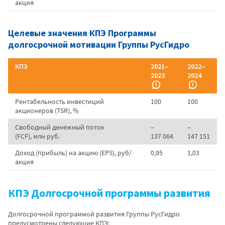
акция
Целевые значения КПЭ Программы
долгосрочной мотивации Группы РусГидро
КПЭ
2021–
2022–
2023
2024
Рентабельность инвестиций
100
100
акционеров (TSR), %
Свободный денежный поток
–
–
(FCF), млн руб.
137 064
147 151
Доход (прибыль) на акцию (EPS), руб/
0,95
1,03
акция
КПЭ Долгосрочной программы развития
Долгосрочной программой развития Группы РусГидро
предусмотрены следующие КПЭ: