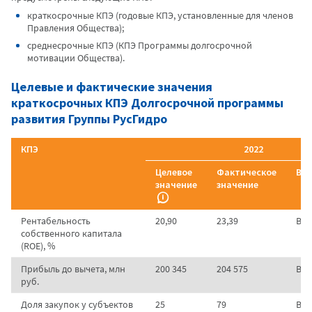
краткосрочные КПЭ (годовые КПЭ, установленные для членов
Правления Общества);
среднесрочные КПЭ (КПЭ Программы долгосрочной
мотивации Общества).
Целевые и фактические значения
краткосрочных КПЭ Долгосрочной программы
развития Группы РусГидро
КПЭ
2022
Целевое
Фактическое
Вы
значение
значение
Рентабельность
20,90
23,39
Вы
собственного капитала
(ROE), %
Прибыль до вычета, млн
200 345
204 575
Вы
руб.
Доля закупок у субъектов
25
79
Вы