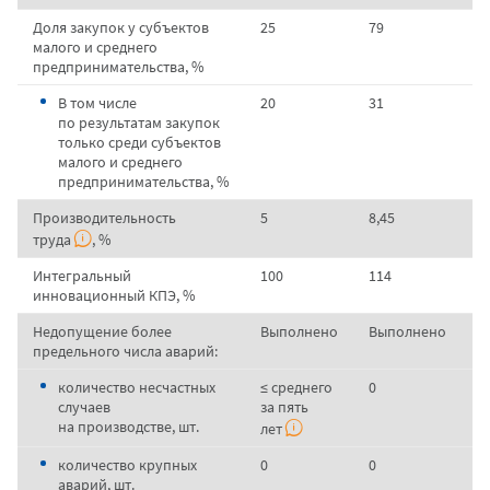
Доля закупок у субъектов
25
79
малого и среднего
предпринимательства, %
В том числе
20
31
по результатам закупок
только среди субъектов
малого и среднего
предпринимательства, %
Производительность
5
8,45
труда
, %
Интегральный
100
114
инновационный КПЭ, %
Недопущение более
Выполнено
Выполнено
предельного числа аварий:
количество несчастных
≤ среднего
0
случаев
за пять
на производстве, шт.
лет
количество крупных
0
0
аварий, шт.