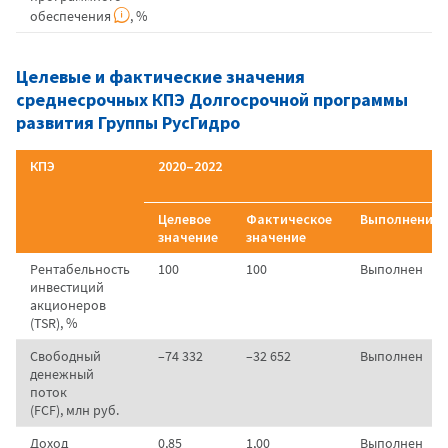
обеспечения
, %
Целевые и фактические значения
среднесрочных КПЭ Долгосрочной программы
развития Группы РусГидро
КПЭ
2020–2022
Целевое
Фактическое
Выполнение
значение
значение
Рентабельность
100
100
Выполнен
инвестиций
акционеров
(TSR), %
Свободный
–74 332
–32 652
Выполнен
денежный
поток
(FCF), млн руб.
Доход
0,85
1,00
Выполнен