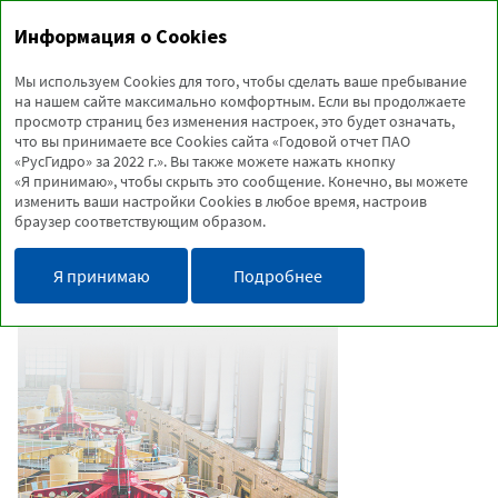
Годовой отчет
Информация о Cookies
2022
Мы используем Cookies для того, чтобы сделать ваше пребывание
на нашем сайте максимально комфортным. Если вы продолжаете
просмотр страниц без изменения настроек, это будет означать,
ОПЕРАЦИОННЫЙ ОБЗОР
что вы принимаете все Cookies сайта «Годовой отчет ПАО
«РусГидро» за 2022 г.». Вы также можете нажать кнопку
«Я принимаю», чтобы скрыть это сообщение. Конечно, вы можете
изменить ваши настройки Cookies в любое время, настроив
браузер соответствующим образом.
ПРОГРАММА КОМПЛЕКСНОЙ
МОДЕРНИЗАЦИИ
Я принимаю
Подробнее
Рыбинская ГЭС стала четвертой
гидроэлектростанцией ПАО
«РусГидро», на которой в рамках ПКМ
были заменены все гидроагрегаты.
В 2022 году был заменен гидроагрегат
№ 5 — последний из шести,
установленных на станции.
В результате установки эффективного
оборудования российского
производства мощность Рыбинской
ГЭС увеличилась на 56,4 МВт, или