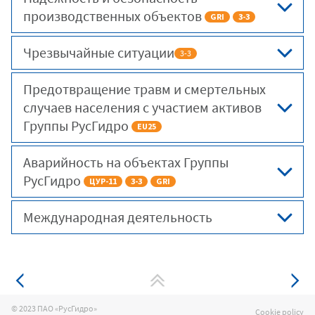
производственных объектов
GRI
3-3
Чрезвычайные ситуации
3-3
Предотвращение травм и смертельных
случаев населения с участием активов
Группы РусГидро
EU25
Аварийность на объектах Группы
РусГидро
ЦУР-11
3-3
GRI
Международная деятельность
© 2023
ПАО «РусГидро»
Cookie policy