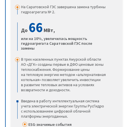
На Саратовской ГЭС завершена замена турбины
гидроагрегата № 2.
66
До
МВт,
или на 10%, увеличилась мощность
гидроагрегата Саратовской ГЭС после
замены
В трех населенных пунктах Амурской области
АО «ДГК» созданы первые в ДФО ценовые зоны
теплоснабжения. Формирование цены
на тепловую энергию методом «альтернативная
котельная» позволяет увеличить инвестиции
в развитие тепловых активов на условиях
возвратности и доходности.
Введена в работу интеллектуальная система
учета электрической энергии Группы РусГидро
с использованием цифровой облачной
платформы энергоданных.
ESG-значимые события